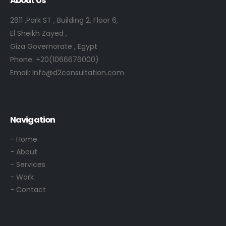
About Us
2611 ,Park ST , Building 2, Floor 6,
El Sheikh Zayed ,
Giza Governorate , Egypt
Phone:
+20(1066676000)
Email:
Info@d2consultation.com
Navigation
- Home
- About
- Services
- Work
- Contact