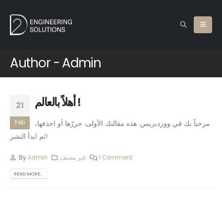
Author - Admin
أهلاً بالعالم !
21
مرحباً بك في ووردبريس. هذه مقالتك الأولى. حررّها أو احذفها،
Feb
ثم ابدأ النشر!
By
Admin
غير مصنف
1 Comment
READ MORE...